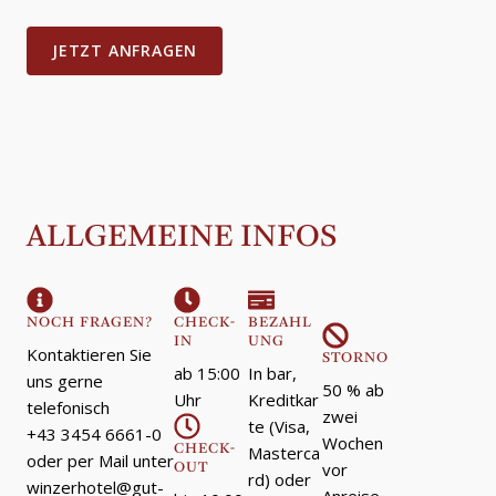
JETZT ANFRAGEN
ALLGEMEINE INFOS
NOCH FRAGEN?
CHECK-
BEZAHL
IN
UNG
Kontaktieren Sie
STORNO
ab 15:00
In bar,
uns gerne
50 % ab
Uhr
Kreditkar
telefonisch
zwei
te (Visa,
+43 3454 6661-0
Wochen
CHECK-
Masterca
oder per Mail unter
vor
OUT
rd) oder
winzerhotel@gut-
Anreise,