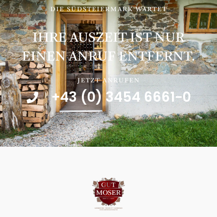
DIE SÜDSTEIERMARK WARTET
IHRE AUSZEIT IST NUR
EINEN ANRUF ENTFERNT.
JETZT ANRUFEN
+43 (0) 3454 6661-0