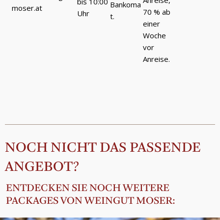
bis 10:00
Bankoma
moser.at
70 % ab
Uhr
t.
einer
Woche
vor
Anreise.
NOCH NICHT DAS PASSENDE
ANGEBOT?
ENTDECKEN SIE NOCH WEITERE
PACKAGES VON WEINGUT MOSER: