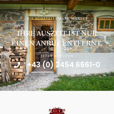
DIE SÜDSTEIERMARK WARTET
IHRE AUSZEIT IST NUR
EINEN ANRUF ENTFERNT.
JETZT ANRUFEN
+43 (0) 3454 6661-0