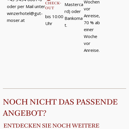
Wochen
CHECK-
Masterca
oder per Mail unter
vor
OUT
rd) oder
winzerhotel@gut-
Anreise,
bis 10:00
Bankoma
moser.at
70 % ab
Uhr
t.
einer
Woche
vor
Anreise.
NOCH NICHT DAS PASSENDE
ANGEBOT?
ENTDECKEN SIE NOCH WEITERE