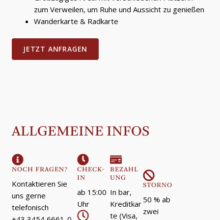
zum Verweilen, um Ruhe und Aussicht zu genießen
Wanderkarte & Radkarte
JETZT ANFRAGEN
ALLGEMEINE INFOS
NOCH FRAGEN?
CHECK-
BEZAHL
IN
UNG
Kontaktieren Sie
STORNO
ab 15:00
In bar,
uns gerne
50 % ab
Uhr
Kreditkar
telefonisch
zwei
te (Visa,
+43 3454 6661-0